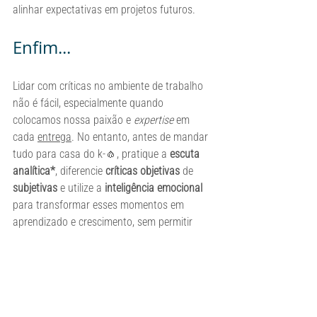
alinhar expectativas em projetos futuros.
Enfim...
Lidar com críticas no ambiente de trabalho 
não é fácil, especialmente quando 
colocamos nossa paixão e 
expertise
 em 
cada 
entrega
. No entanto, antes de mandar 
tudo para casa do k-🧄, pratique a 
escuta 
analítica*
, diferencie 
críticas objetivas
 de 
subjetivas
 e utilize a 
inteligência emocional
para transformar esses momentos em 
aprendizado e crescimento, sem permitir 
que eles abalem nossa autoestima. Afinal, 
somos mais do que um único projeto ou 
uma única opinião.