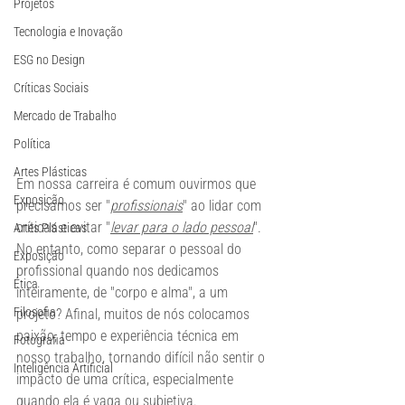
Projetos
Tecnologia e Inovação
ESG no Design
Críticas Sociais
Mercado de Trabalho
Política
Artes Plásticas
Em nossa carreira é comum ouvirmos que 
Exposição
precisamos ser "
profissionais
" ao lidar com 
críticas e evitar "
levar para o lado pessoal
". 
Artes Plásticas
No entanto, como separar o pessoal do 
Exposição
profissional quando nos dedicamos 
Ética
inteiramente, de "corpo e alma", a um 
Filosofia
projeto? Afinal, muitos de nós colocamos 
paixão, tempo e experiência técnica em 
Fotografia
nosso trabalho, tornando difícil não sentir o 
Inteligência Artificial
impacto de uma crítica, especialmente 
quando ela é vaga ou subjetiva.