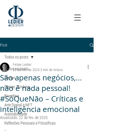
Post
Todos os posts
Felipe Ledier
Todos os posts
20 de nov. de 2024
3 min de leitura
São apenas negócios,...
Design
não é nada pessoal!
Design Thinking
#SóQueNão – Críticas e
Branding
Arte Digital e NFT
inteligência emocional
Acessibilidade
Atualizado:
22 de fev. de 2025
Reflexões Pessoais e Filosóficas