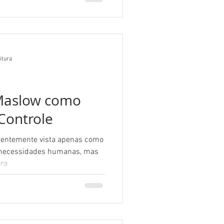
itura
 Maslow como
Controle
uentemente vista apenas como
 necessidades humanas, mas
ora