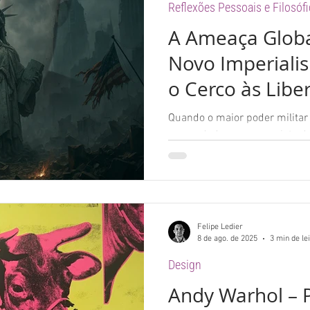
Reflexões Pessoais e Filosóf
A Ameaça Globa
Novo Imperiali
o Cerco às Libe
Quando o maior poder militar
comandado por um projeto de 
ser simbólico: é uma ameaça r
Felipe Ledier
8 de ago. de 2025
3 min de le
Design
Andy Warhol – P