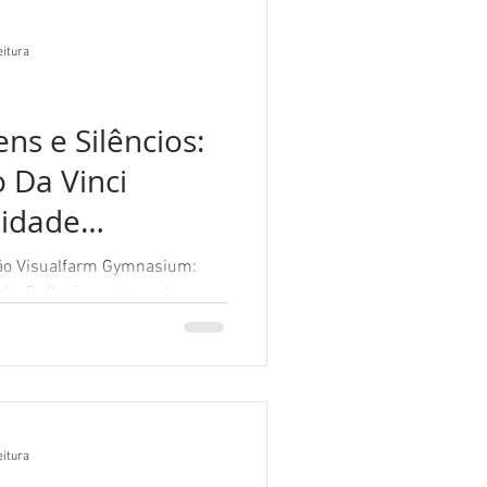
eitura
ns e Silêncios:
 Da Vinci
nidade
ão Visualfarm Gymnasium:
eitura