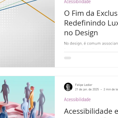
Acessibilidade
O Fim da Exclus
Redefinindo Lux
no Design
No design, é comum associa
“exclusivo” a sofisticação e p
refletir o que realmente signif
Felipe Ledier
21 de jan. de 2025
2 min de le
Acessibilidade
Acessibilidade e