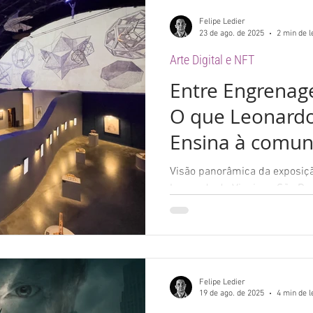
Felipe Ledier
23 de ago. de 2025
2 min de l
Arte Digital e NFT
Entre Engrenage
O que Leonardo
Ensina à comu
LGBTQIA+
Visão panorâmica da exposiç
Leonardo da Vinci em São Paulo. Reflexões sobre arte,
ciência e identidade a partir...
Felipe Ledier
19 de ago. de 2025
4 min de l