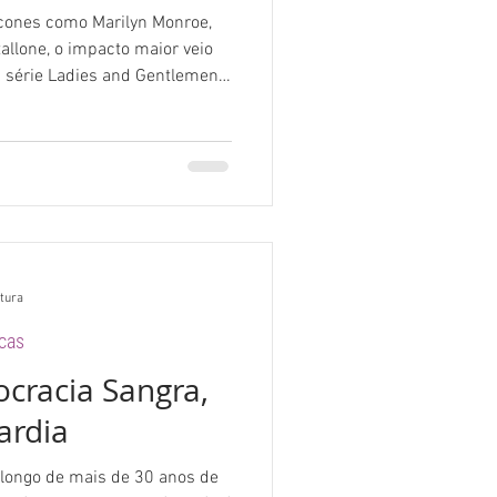
cones como Marilyn Monroe,
allone, o impacto maior veio
A série Ladies and Gentlemen e
velaram um Warhol
ena queer nova-iorquina dos
itura
icas
racia Sangra,
ardia
 longo de mais de 30 anos de