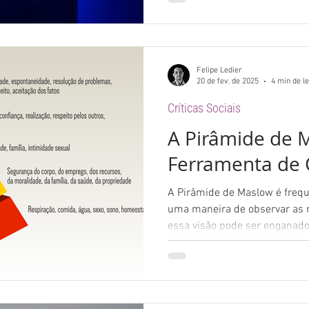
Felipe Ledier
20 de fev. de 2025
4 min de le
Críticas Sociais
A Pirâmide de
Ferramenta de 
A Pirâmide de Maslow é freq
uma maneira de observar as
essa visão pode ser enganad