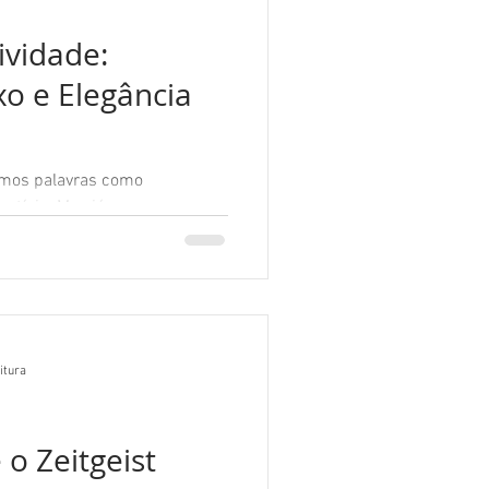
ividade:
o e Elegância
rmos palavras como
restígio. Mas já parou para
ica?
itura
 o Zeitgeist