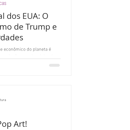
icas
l dos EUA: O
smo de Trump e
rdades
 e econômico do planeta é
exclusão, o perigo deixa de
eal à vida de milhões.
itura
op Art!