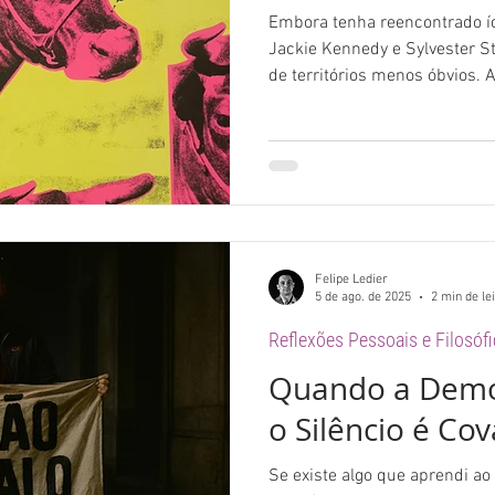
Embora tenha reencontrado í
Jackie Kennedy e Sylvester St
de territórios menos óbvios. 
os autorretratos em drag re
profundamente conectado à c
anos 1970.
Felipe Ledier
5 de ago. de 2025
2 min de le
Reflexões Pessoais e Filosóf
Quando a Democ
o Silêncio é Cov
Se existe algo que aprendi ao