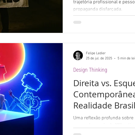
trajetória profissional e pess
propaganda disfarçada.
Felipe Ledier
25 de jul. de 2025
5 min de le
Design Thinking
Direita vs. Esqu
Contemporâneas
Realidade Brasil
Uma reflexão profunda sobre o
esquerda no século XXI, articul
visual e função social do desi