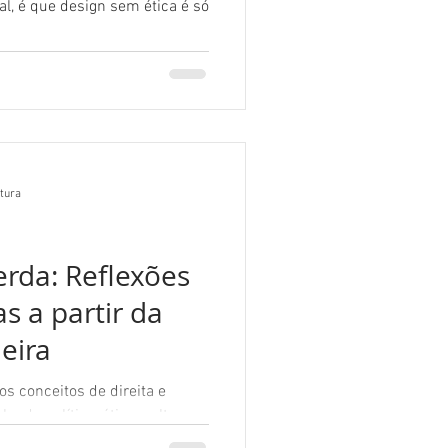
oal, é que design sem ética é só
itura
erda: Reflexões
 a partir da
eira
s conceitos de direita e
ando política, ética, cultura
gn.