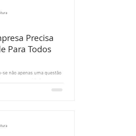
itura
presa Precisa
de Para Todos
nou-se não apenas uma questão
bém uma necessidade
itura